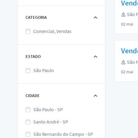
Vend
São P
CATEGORIA
02 mai
Comercial, Vendas
Vend
ESTADO
São P
São Paulo
02 mai
CIDADE
São Paulo - SP
Santo André - SP
São Bernardo do Campo - SP