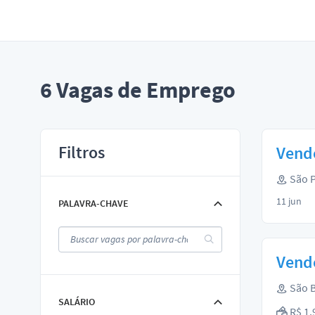
6
Vagas de Emprego
Filtros
Vend
São P
11 jun
PALAVRA-CHAVE
Vend
São B
SALÁRIO
R$ 1.